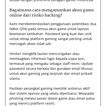
Bagaimana cara mengamankan akun game
online dari risiko hacking?
Kami merekomendasikan penggunaan autentikasi dua
faktor (2FA) pada semua akun game untuk lapisan
keamanan tambahan. Password yang kuat dan unik
untuk setiap platform gaming sangat penting untuk
mencegah akses tidak sah.
Hindari mengklik tautan mencurigakan atau
membagikan informasi login kepada siapa pun,
termasuk yang mengaku sebagai staff resmi. Update
password secara berkala dan gunakan email khusus
untuk akun gaming yang terpisah dari email pribadi
utama.
Pastikan perangkat gaming memiliki antivirus aktif
dan sistem operasi yang selalu diperbarui. Waspadai
phishing melalui pesan dalam game atau email palsu
yang meniru platform resmi.