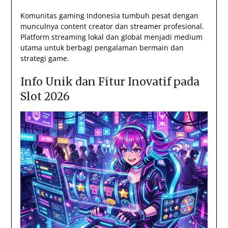
Komunitas gaming Indonesia tumbuh pesat dengan
munculnya content creator dan streamer profesional.
Platform streaming lokal dan global menjadi medium
utama untuk berbagi pengalaman bermain dan
strategi game.
Info Unik dan Fitur Inovatif pada
Slot 2026