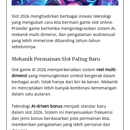
Slot 2026 menghadirkan berbagai inovasi teknologi
yang mengubah cara kita bermain game slot online.
Provider game berlomba mengintegrasikan sistem AI,
mekanik multi-dimensi, dan pengalaman audiovisual
yang lebih immersive dibanding tahun-tahun
sebelumnya.
Mekanik Permainan Slot Paling Baru
Slot game di 2026 memperkenalkan sistem
reel multi-
dimensi
yang memungkinkan simbol bergerak dalam
berbagai arah, tidak hanya dari kiri ke kanan. Mekanik
ini menciptakan lebih banyak kombinasi kemenangan
dalam satu putaran.
Teknologi
AI-driven bonus
menjadi standar baru
dalam slot 2026. Sistem ini menyesuaikan frekuensi
dan jenis bonus berdasarkan pola permainan kita,
memberikan pengalaman yang lebih personal dan