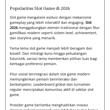
Popularitas Slot Game di 2026
Slot game mengalami evolusi dengan mekanisme
gameplay yang lebih interaktif dan engaging.
Slot
2026
menggabungkan elemen tradisional dengan fitur
gamifikasi modern seperti sistem level, achievement,
dan storyline yang menarik.
Tema-tema slot game menjadi lebih beragam dan
kreatif. Dari mitologi kuno hingga petualangan
futuristik, variasi tema memberikan pilihan luas bagi
berbagai preferensi pemain.
Fitur sosial terintegrasi dalam slot game modern
memungkinkan pemain berinteraksi dan
berkompetisi. Leaderboard global dan turnamen
reguler menciptakan komunitas aktif di sekitar slot
game.
Provider game berlomba menghadirkan inovasi