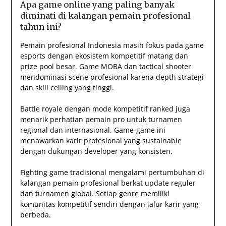
Apa game online yang paling banyak
diminati di kalangan pemain profesional
tahun ini?
Pemain profesional Indonesia masih fokus pada game
esports dengan ekosistem kompetitif matang dan
prize pool besar. Game MOBA dan tactical shooter
mendominasi scene profesional karena depth strategi
dan skill ceiling yang tinggi.
Battle royale dengan mode kompetitif ranked juga
menarik perhatian pemain pro untuk turnamen
regional dan internasional. Game-game ini
menawarkan karir profesional yang sustainable
dengan dukungan developer yang konsisten.
Fighting game tradisional mengalami pertumbuhan di
kalangan pemain profesional berkat update reguler
dan turnamen global. Setiap genre memiliki
komunitas kompetitif sendiri dengan jalur karir yang
berbeda.